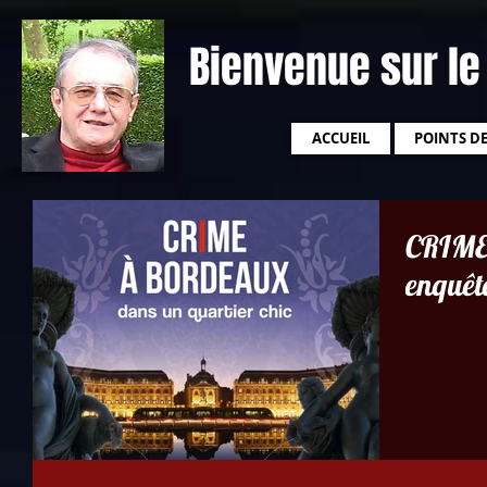
Bienvenue sur le
ACCUEIL
POINTS D
CRIME
enquêt